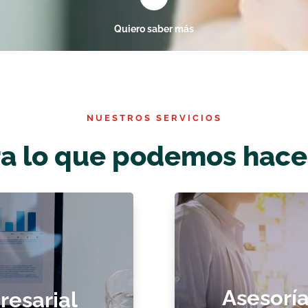
Quiero saber más
NUESTROS SERVICIOS
a lo que podemos hacer
arial
Asesoría 
grama de
Asesoría 
resarial
frecemos una
Conocemos l