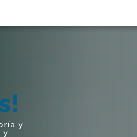
oría y
 y